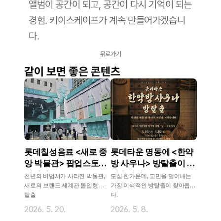
앨범이 공간이 되고, 공간이 다시 기억이 되는 
경험. 키이스케이프가 계속 만들어가겠습니
다.
뒤로가기
같이 보면 좋은 콘텐츠
롯데칠성음료 <새로 중
롯데타운 명동에 <한약
앙 박물관> 팝업스토어
방 사우나> 방탈출이 찾
제작기
아옵니다
천년의 비법서가 사라진 박물관,
도심 한가운데, 고민을 덜어내는
새로의 브랜드 세계관 몰입형 방
가장 이색적인 방탈출이 찾아옵니
탈출
다.
2026. 5. 20.
2026. 5. 8.