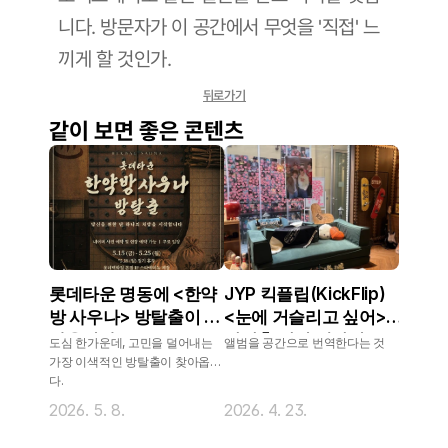
니다. 방문자가 이 공간에서 무엇을 '직접' 느
끼게 할 것인가.
뒤로가기
같이 보면 좋은 콘텐츠
롯데타운 명동에 <한약
JYP 킥플립(KickFlip)
방 사우나> 방탈출이 찾
<눈에 거슬리고 싶어>
아옵니다
방탈출 팝업 제작기
도심 한가운데, 고민을 덜어내는
앨범을 공간으로 번역한다는 것
가장 이색적인 방탈출이 찾아옵니
다.
2026. 5. 8.
2026. 4. 23.